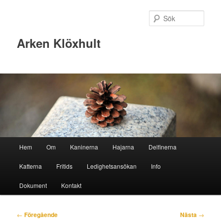
Sök
Arken Klöxhult
Huvudmeny
Hem
Om
Kaninerna
Hajarna
Delfinerna
Hoppa
Hoppa
Katterna
Fritids
Ledighetsansökan
Info
till
till
Dokument
Kontakt
primärt
sekundärt
innehåll
innehåll
Inläggsnavigering
←
Föregående
Nästa
→