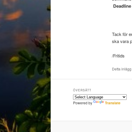
Deadline 
Tack för e
ska vara på
/Fritids
Detta inlägg
ÖVERSÄTT
Powered by
Translate