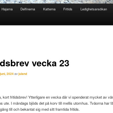
Hajarna
Delfinerna
Katterna
Fritids
Ledighetsansökan
tidsbrev vecka 23
 juni, 2024
av
juland
, kort fritidsbrev! Ytterligare en vecka där vi spenderat mycket av vår
s ute. I måndags bjöds det på korv till mellis utomhus. Tvåorna har f
ng till och bekantat sig med sitt framtida fritids.