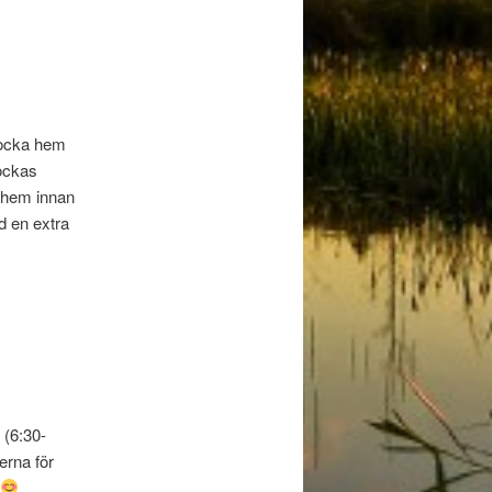
locka hem
ockas
s hem innan
d en extra
 (6:30-
erna för