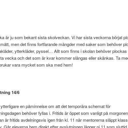
a är ju som bekant sista skolveckan. Vi har sista veckorna börjat p
 smått, men det finns fortfarande mängder med saker som behöver pl
kläder, ytterkläder, pyssel… Allt som finns i skolan behöver plocka
sta vecka och det som är kvar kommer slängas eller skänkas. Ta me
 brukar vara mycket som ska med hem!
tning 14/6
 ytterligare en påminnelse om att det temporära schemat för
ningsdagen behöver fyllas i. Fritids är öppet som vanligt på morgonen
an är fritids avdelningsvis igen från kl. 11 när mentorerna släppt klass
 Går eleverna hem direkt efter avslutningen lägger ni 11 som sluttid