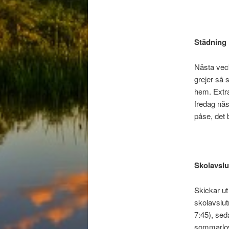
Städning
Nästa veck
grejer så
hem. Extra
fredag nä
påse, det
Skolavslu
Skickar ut
skolavslut
7:45), sed
sommarlov.