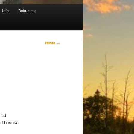
Info
Dokument
Nästa
→
 tid
ått besöka