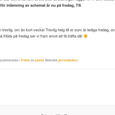
för
inlämning av schemat är nu på fredag, 7/6
.
n trevlig, om än kort vecka! Trevlig helg till er som är lediga fredag, o
 fritids på fredag ser vi fram emot att få träffa då!
 publicerades i
Fritids
av
juland
. Bokmärk
permalänken
.