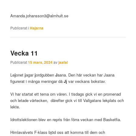
Amanda.johansson3@almhult.se
Publicerat i
Hajarna
Vecka 11
Publicerat
15 mars, 2024
av
jaafal
Le
j
onet
j
agar
j
ordgubben
J
aana. Den här veckan har Jaana
figurerat i många meningar då
Jj
var veckans bokstav.
Vi har startat ett tema om våren. I tisdags gick vi en promenad
och letade vårtecken, därefter gick vi till Vallgatans lekplats och
lekte.
Idrottslektionen blev en repris från förra veckan med Basketfia.
Himlavalvets F-klass bjöd oss att komma till dem och