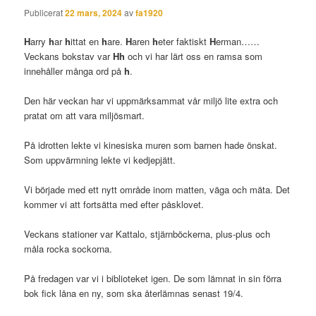
Publicerat
22 mars, 2024
av
fa1920
H
arry
h
ar
h
ittat en
h
are.
H
aren
h
eter faktiskt
H
erman……
Veckans bokstav var
Hh
och vi har lärt oss en ramsa som
innehåller många ord på
h
.
Den här veckan har vi uppmärksammat vår miljö lite extra och
pratat om att vara miljösmart.
På idrotten lekte vi kinesiska muren som barnen hade önskat.
Som uppvärmning lekte vi kedjepjätt.
Vi började med ett nytt område inom matten, väga och mäta. Det
kommer vi att fortsätta med efter påsklovet.
Veckans stationer var Kattalo, stjärnböckerna, plus-plus och
måla rocka sockorna.
På fredagen var vi i biblioteket igen. De som lämnat in sin förra
bok fick låna en ny, som ska återlämnas senast 19/4.