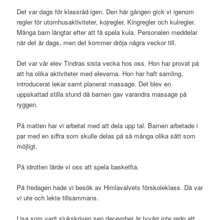
Det var dags för klassråd igen. Den här gången gick vi igenom
regler för utomhusaktiviteter, kojregler, Kingregler och kulregler.
Många barn längtar efter att få spela kula. Personalen meddelar
när det är dags, men det kommer dröja några veckor till.
Det var vår elev Tindras sista vecka hos oss. Hon har provat på
att ha olika aktiviteter med eleverna. Hon har haft samling,
introducerat lekar samt planerat massage. Det blev en
uppskattad stilla stund då barnen gav varandra massage på
ryggen.
På matten har vi arbetat med att dela upp tal. Barnen arbetade i
par med en siffra som skulle delas på så många olika sätt som
möjligt.
På idrotten lärde vi oss att spela basketfia.
På fredagen hade vi besök av Himlavalvets förskoleklass. Då var
vi ute och lekte tillsammans.
Lisa som varit sjukskriven sen december är tyvärr inte redo att