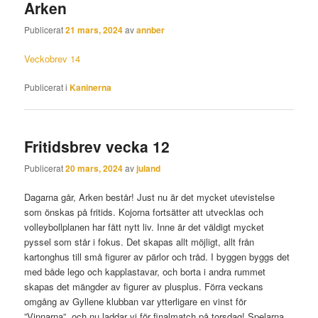
Arken
Publicerat
21 mars, 2024
av
annber
Veckobrev 14
Publicerat i
Kaninerna
Fritidsbrev vecka 12
Publicerat
20 mars, 2024
av
juland
Dagarna går, Arken består! Just nu är det mycket utevistelse
som önskas på fritids. Kojorna fortsätter att utvecklas och
volleybollplanen har fått nytt liv. Inne är det väldigt mycket
pyssel som står i fokus. Det skapas allt möjligt, allt från
kartonghus till små figurer av pärlor och tråd. I byggen byggs det
med både lego och kapplastavar, och borta i andra rummet
skapas det mängder av figurer av plusplus. Förra veckans
omgång av Gyllene klubban var ytterligare en vinst för
”Vinnarna”, och nu laddar vi för finalmatch på torsdag! Spelarna