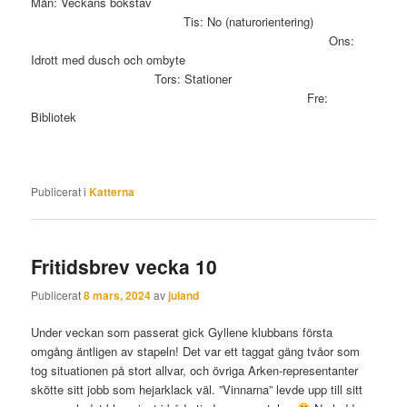
Mån: Veckans bokstav
Tis: No (naturorientering)
Ons:
Idrott med dusch och ombyte
Tors: Stationer
Fre:
Bibliotek
Publicerat i
Katterna
Fritidsbrev vecka 10
Publicerat
8 mars, 2024
av
juland
Under veckan som passerat gick Gyllene klubbans första
omgång äntligen av stapeln! Det var ett taggat gäng tvåor som
tog situationen på stort allvar, och övriga Arken-representanter
skötte sitt jobb som hejarklack väl. ”Vinnarna” levde upp till sitt