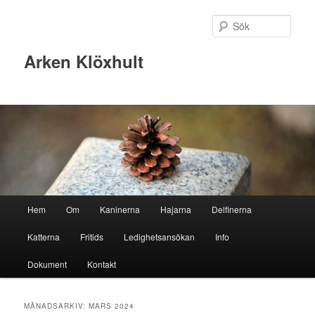
Sök
Arken Klöxhult
Huvudmeny
Hem
Om
Kaninerna
Hajarna
Delfinerna
Hoppa
Hoppa
Katterna
Fritids
Ledighetsansökan
Info
till
till
Dokument
Kontakt
primärt
sekundärt
innehåll
innehåll
MÅNADSARKIV:
MARS 2024