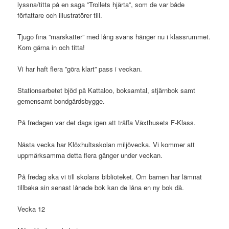
lyssna/titta på en saga ”Trollets hjärta”, som de var både
författare och illustratörer till.
Tjugo fina ”marskatter” med lång svans hänger nu i klassrummet.
Kom gärna in och titta!
Vi har haft flera ”göra klart” pass i veckan.
Stationsarbetet bjöd på Kattaloo, boksamtal, stjärnbok samt
gemensamt bondgårdsbygge.
På fredagen var det dags igen att träffa Växthusets F-Klass.
Nästa vecka har Klöxhultsskolan miljövecka. Vi kommer att
uppmärksamma detta flera gånger under veckan.
På fredag ska vi till skolans biblioteket. Om barnen har lämnat
tillbaka sin senast lånade bok kan de låna en ny bok då.
Vecka 12