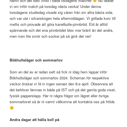
namn och det blev vinst i båda tisdagens matcher
Nu laddar
vi om inför match på torsdag nästa vecka! Under denna
torsdagens studiedag visade sig våren från sin allra bästa sida.
och var ute i silverskogen hela eftermiddagen. Vi grillade korv till
mellis och provade att göra kanelbulle-pinnbröd. Eld är alltid
spännande och det ena pinnbrödet blev mer bränt än det andra,
men men lite smör och socker på så gick det ner!
Bökhultsläger och sommarlov
Som en del av er redan sett så fick ni idag hem lappar inför
Bökhultsläger och sommarlov 2024. Scheman för respektive
veckor önskar vi få in ingen senast den 8:e april. Observera att
det behöver lämnas in både på IST och på det gamla goda viset,
fysisk papperslapp. Har ni några frågor om lägret eller övriga
sommarlovet så är ni varmt välkomna att kontakta oss på fritids
Andra dagar att hålla koll på