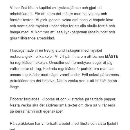
Vi har läst första kapitlet av Lyckostjärnan och gjort ett
arbetsblad till. För att klara det måste man ha lyssnat och
förstått texten. Vi gick igenom svåra ord innan vi började läsa
och samtalade mycket under tiden för att alla skulle förstå och
hänga med. Vi kommer att läsa Lyckostjärnan regelbundet och
göra tillhörande arbetsblad.
I tisdags hade vi en trevlig stund i skogen med mycket
restauranglek i olika kojor. Vi vill påminna om att barnen
MÅSTE
ha regnkläder i skolan. Overaller och termobyxor suger åt sig
vatten efter ett tag, Fodrade regnkläder är perfekt om man har,
annars regnkläder med något varmt under, Fyll också på barnens
extrakläder om det behövs, Nästa vecka ser ut att bli blöt än så
länge.
Robotar färglades, klipptes ut och klistrades på färgade papper.
Nästa vecka ska det skrivas små texter om dem så vi får reda
på deras namn och egenskaper.
På språkleken har vi fortsatt arbetet med första och sista ljudet i
ord.