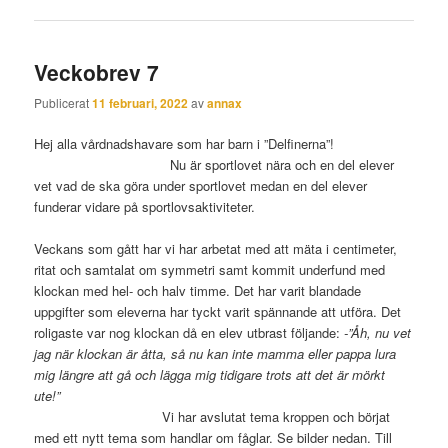
Veckobrev 7
Publicerat
11 februari, 2022
av
annax
Hej alla vårdnadshavare som har barn i ”Delfinerna”!
Nu är sportlovet nära och en del elever
vet vad de ska göra under sportlovet medan en del elever
funderar vidare på sportlovsaktiviteter.
Veckans som gått har vi har arbetat med att mäta i centimeter,
ritat och samtalat om symmetri samt kommit underfund med
klockan med hel- och halv timme. Det har varit blandade
uppgifter som eleverna har tyckt varit spännande att utföra. Det
roligaste var nog klockan då en elev utbrast följande:
-”Åh, nu vet
jag när klockan är åtta, så nu kan inte mamma eller pappa lura
mig längre att gå och lägga mig tidigare trots att det är mörkt
ute!”
Vi har avslutat tema kroppen och börjat
med ett nytt tema som handlar om fåglar. Se bilder nedan. Till