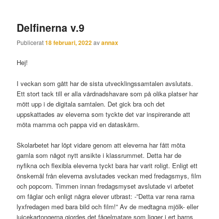
Delfinerna v.9
Publicerat
18 februari, 2022
av
annax
Hej!
I veckan som gått har de sista utvecklingssamtalen avslutats.
Ett stort tack till er alla vårdnadshavare som på olika platser har
mött upp i de digitala samtalen. Det gick bra och det
uppskattades av eleverna som tyckte det var inspirerande att
möta mamma och pappa vid en dataskärm.
Skolarbetet har löpt vidare genom att eleverna har fått möta
gamla som något nytt ansikte i klassrummet. Detta har de
nyfikna och flexibla eleverna tyckt bara har varit roligt. Enligt ett
önskemål från eleverna avslutades veckan med fredagsmys, film
och popcorn. Timmen innan fredagsmyset avslutade vi arbetet
om fåglar och enligt några elever utbrast: -”Detta var rena rama
lyxfredagen med bara bild och film!” Av de medtagna mjölk- eller
juicekartongerna gjordes det fågelmatare som ligger i ert barns