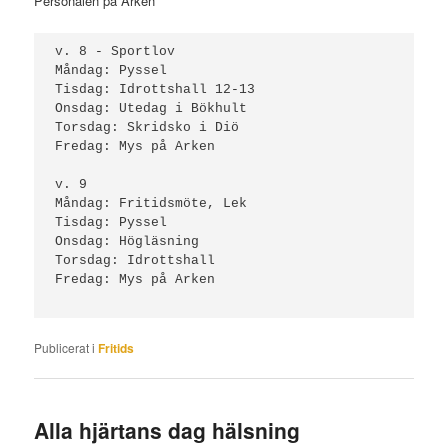
Personalen på Arken
v. 8 - Sportlov

Måndag: Pyssel

Tisdag: Idrottshall 12-13

Onsdag: Utedag i Bökhult

Torsdag: Skridsko i Diö

Fredag: Mys på Arken

v. 9

Måndag: Fritidsmöte, Lek

Tisdag: Pyssel

Onsdag: Högläsning

Torsdag: Idrottshall

Fredag: Mys på Arken

Publicerat i
Fritids
Alla hjärtans dag hälsning