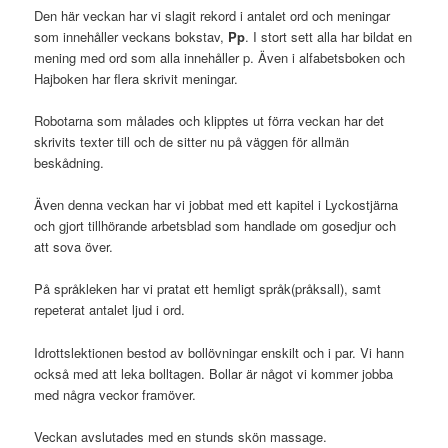
Den här veckan har vi slagit rekord i antalet ord och meningar
som innehåller veckans bokstav,
Pp
. I stort sett alla har bildat en
mening med ord som alla innehåller p. Även i alfabetsboken och
Hajboken har flera skrivit meningar.
Robotarna som målades och klipptes ut förra veckan har det
skrivits texter till och de sitter nu på väggen för allmän
beskådning.
Även denna veckan har vi jobbat med ett kapitel i Lyckostjärna
och gjort tillhörande arbetsblad som handlade om gosedjur och
att sova över.
På språkleken har vi pratat ett hemligt språk(pråksall), samt
repeterat antalet ljud i ord.
Idrottslektionen bestod av bollövningar enskilt och i par. Vi hann
också med att leka bolltagen. Bollar är något vi kommer jobba
med några veckor framöver.
Veckan avslutades med en stunds skön massage.