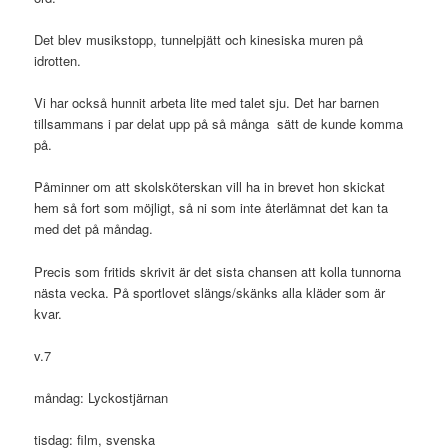
Det blev musikstopp, tunnelpjätt och kinesiska muren på
idrotten.
Vi har också hunnit arbeta lite med talet sju. Det har barnen
tillsammans i par delat upp på så många sätt de kunde komma
på.
Påminner om att skolsköterskan vill ha in brevet hon skickat
hem så fort som möjligt, så ni som inte återlämnat det kan ta
med det på måndag.
Precis som fritids skrivit är det sista chansen att kolla tunnorna
nästa vecka. På sportlovet slängs/skänks alla kläder som är
kvar.
v.7
måndag: Lyckostjärnan
tisdag: film, svenska