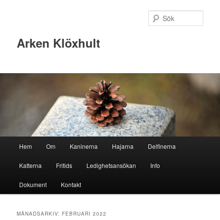
Sök
Arken Klöxhult
Huvudmeny
Hem
Om
Kaninerna
Hajarna
Delfinerna
Hoppa
Hoppa
Katterna
Fritids
Ledighetsansökan
Info
till
till
Dokument
Kontakt
primärt
sekundärt
innehåll
innehåll
MÅNADSARKIV:
FEBRUARI 2022