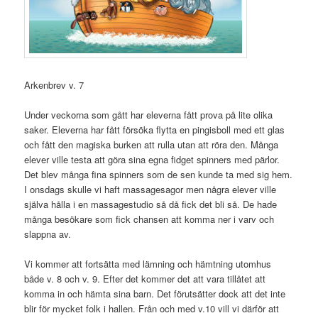
Arkenbrev v. 7
Under veckorna som gått har eleverna fått prova på lite olika
saker. Eleverna har fått försöka flytta en pingisboll med ett glas
och fått den magiska burken att rulla utan att röra den. Många
elever ville testa att göra sina egna fidget spinners med pärlor.
Det blev många fina spinners som de sen kunde ta med sig hem.
I onsdags skulle vi haft massagesagor men några elever ville
själva hålla i en massagestudio så då fick det bli så. De hade
många besökare som fick chansen att komma ner i varv och
slappna av.
Vi kommer att fortsätta med lämning och hämtning utomhus
både v. 8 och v. 9. Efter det kommer det att vara tillåtet att
komma in och hämta sina barn. Det förutsätter dock att det inte
blir för mycket folk i hallen. Från och med v.10 vill vi därför att