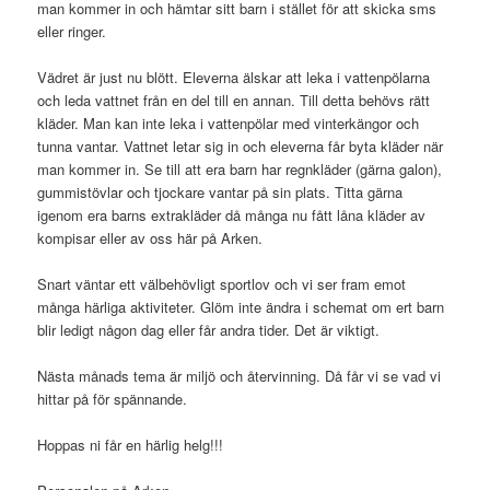
man kommer in och hämtar sitt barn i stället för att skicka sms
eller ringer.
Vädret är just nu blött. Eleverna älskar att leka i vattenpölarna
och leda vattnet från en del till en annan. Till detta behövs rätt
kläder. Man kan inte leka i vattenpölar med vinterkängor och
tunna vantar. Vattnet letar sig in och eleverna får byta kläder när
man kommer in. Se till att era barn har regnkläder (gärna galon),
gummistövlar och tjockare vantar på sin plats. Titta gärna
igenom era barns extrakläder då många nu fått låna kläder av
kompisar eller av oss här på Arken.
Snart väntar ett välbehövligt sportlov och vi ser fram emot
många härliga aktiviteter. Glöm inte ändra i schemat om ert barn
blir ledigt någon dag eller får andra tider. Det är viktigt.
Nästa månads tema är miljö och återvinning. Då får vi se vad vi
hittar på för spännande.
Hoppas ni får en härlig helg!!!