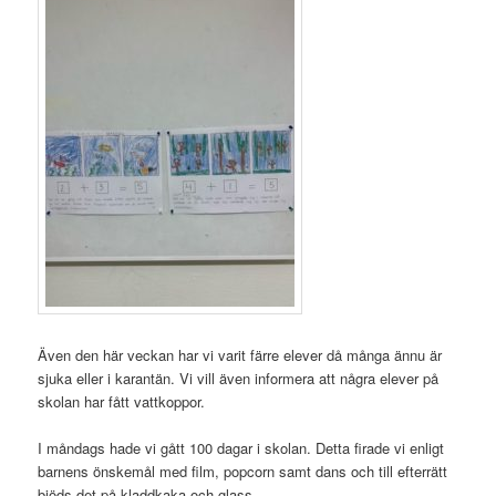
Även den här veckan har vi varit färre elever då många ännu är
sjuka eller i karantän. Vi vill även informera att några elever på
skolan har fått vattkoppor.
I måndags hade vi gått 100 dagar i skolan. Detta firade vi enligt
barnens önskemål med film, popcorn samt dans och till efterrätt
bjöds det på kladdkaka och glass.