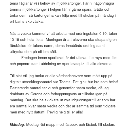
tema fåglar är vi i behov av mjölkkartonger. Får ni någon/några
tomma mjölkkartonger i helgen får ni gärna spara, tvätta och
torka dem, så kartongerna kan följa med till skolan på måndag i
ert barns skolväska.
Nästa vecka kommer vi att arbeta med ordningstalen 0-10, talen
10-19 och hela tiotal. Meningen är att eleverna ska skapa sig en
förståelse för talens namn, deras innebörds ordning samt
uttrycka dem på ett bra sätt.
Fredagen innan sportlovet är det utlovat lite mys med film
och popcorn samt utdelning av sportlovsquiz till alla eleverna.
Till sist vill jag tacka er alla vårdnadshavare som mött upp på
digitalt utvecklingssamtal via Teams. Det gick hur bra som helst!
Resterande samtal tar vi och genomför nästa vecka, då jag
drabbats av Corona och förhoppningsvis är tillbaka igen på
måndag. Det ska ha skickats ut nya inbjudningar till er som har
era samtal kvar nästa vecka och det är samma tid som tidigare
men med nytt datum! Trevlig helg till er alla!
Måndag
: Medtag röd mapp med läsebok och läxbok till skolan.