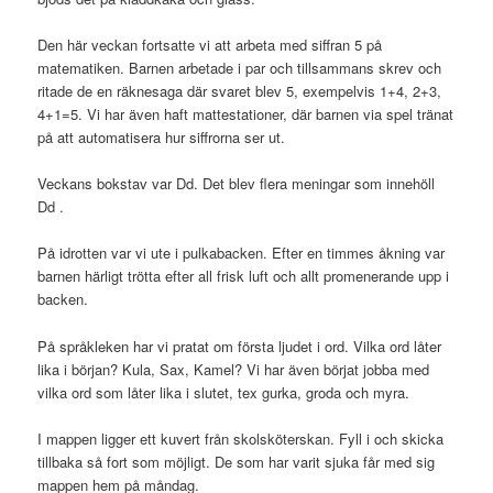
Den här veckan fortsatte vi att arbeta med siffran 5 på
matematiken. Barnen arbetade i par och tillsammans skrev och
ritade de en räknesaga där svaret blev 5, exempelvis 1+4, 2+3,
4+1=5. Vi har även haft mattestationer, där barnen via spel tränat
på att automatisera hur siffrorna ser ut.
Veckans bokstav var Dd. Det blev flera meningar som innehöll
Dd .
På idrotten var vi ute i pulkabacken. Efter en timmes åkning var
barnen härligt trötta efter all frisk luft och allt promenerande upp i
backen.
På språkleken har vi pratat om första ljudet i ord. Vilka ord låter
lika i början? Kula, Sax, Kamel? Vi har även börjat jobba med
vilka ord som låter lika i slutet, tex gurka, groda och myra.
I mappen ligger ett kuvert från skolsköterskan. Fyll i och skicka
tillbaka så fort som möjligt. De som har varit sjuka får med sig
mappen hem på måndag.